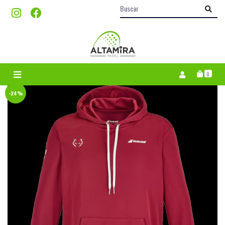
0
-24%