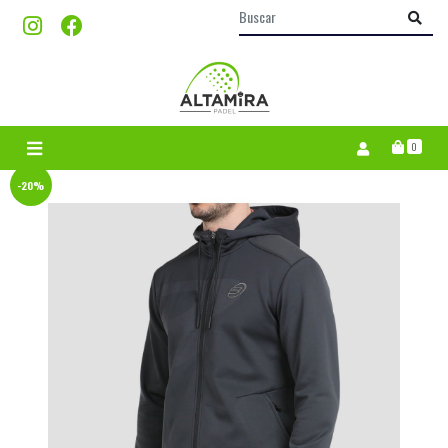
0
-20%