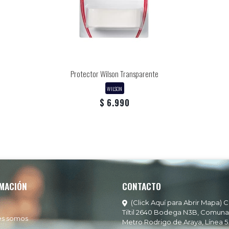
Protector Wilson Transparente
WILSON
$ 6.990
MACIÓN
CONTACTO
(Click Aquí para Abrir Mapa) C
Tiltil 2640 Bodega N3B, Comuna
es somos
Metro Rodrigo de Araya, Línea 5