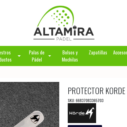
estros
Palas de
Bolsos y
Zapatillas
Acceso
ductos
Pádel
Mochilas
PROTECTOR KORDE
SKU: 66837083365703