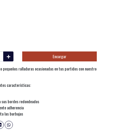
Encargar
 o pequeños ralladuras ocasionadas en tus partidos con nuestro
ntes características:
on sus bordes redondeados
lente adherencia
ta las burbujas