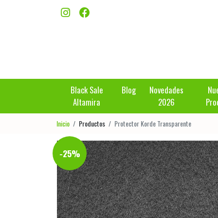
Black Sale
Blog
Novedades
Nu
Altamira
2026
Pro
Inicio
Productos
Protector Korde Transparente
-25%