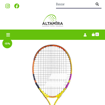
0
-15%