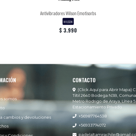
Antivibradores Wilson Emotisorbs
WILSON
$ 3.990
MACIÓN
CONTACTO
(Click Aquí para Abrir Mapa) C
Tiltil 2640 Bodega N3B, Comuna
es somos
Metro Rodrigo de Araya, Línea 5
Estacionamiento Privado
cto
+56987764538
ía cambios y devoluciones
+56933774072
chos
padelaltamirachile@gmail.
os y Condiciones