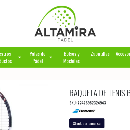
estros
Palas de
Bolsos y
Zapatillas
Acceso
ductos
Pádel
Mochilas
RAQUETA DE TENIS 
SKU: 72476982324943
Stock por sucursal