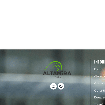
INFOR
Blog
Quién
Conta
Garant
Despa
Términ