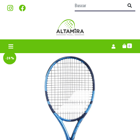
0
-24%