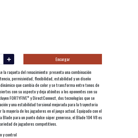
Encargar
se la raqueta del renacimiento: presenta una combinación
encia, permisividad, flexibilidad, estabilidad y un diseño
 dinámico que cambia de color y se transforma entre tonos de
biertos con su aspecto y deja atónitos a los oponentes con su
ncluyen FORTYFIVE° y DirectConnect, dos tecnologías que se
ión y una estabilidad torsional mejorada para la trayectoria
r la mayoría de los jugadores en el juego actual. Equipado con el
a Blade para un punto dulce súper generoso, el Blade 104 V8 es
variedad de jugadores competitivos.
n y control