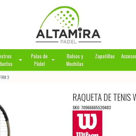
estros
Palas de
Bolsos y
Zapatillas
Acceso
ductos
Pádel
Mochilas
 FRM 3
RAQUETA DE TENIS 
SKU: 70966665520483