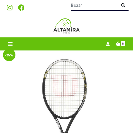
0
-25%