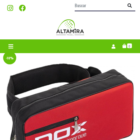
0
-10%