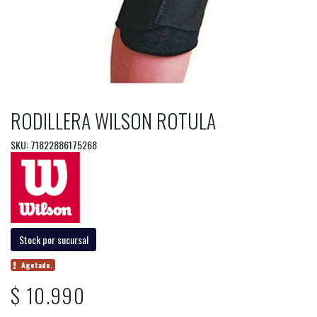
RODILLERA WILSON ROTULA
SKU: 71822886175268
Stock por sucursal
Agotado.
$ 10.990