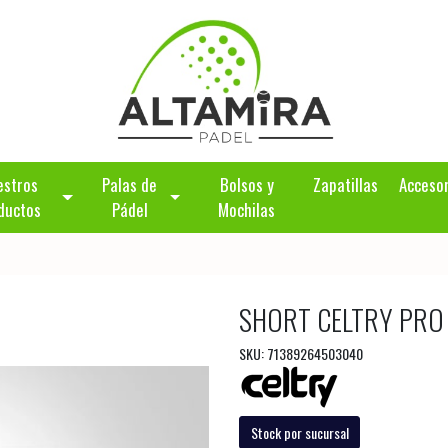
estros
Palas de
Bolsos y
Zapatillas
Acceso
ductos
Pádel
Mochilas
SHORT CELTRY PRO
SKU: 71389264503040
Stock por sucursal