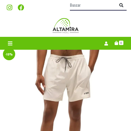
0
-10%