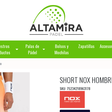
estros
Palas de
Bolsos y
Zapatillas
Acceso
ductos
Pádel
Mochilas
do
SHORT NOX HOMBR
SKU: 75234218963178