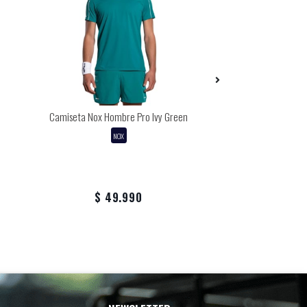
Camiseta Nox Hombre Pro Ivy Green
Pala Nox AT10 Lux
Alum 2024 + Funda
NOX
Overg
NOX
$ 329
$ 49.990
$ 219