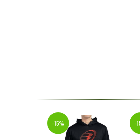
-15%
-