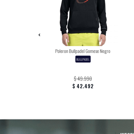
 Luxury Genius 18K
Poleron Bullpadel Gomese Negro
unda + Protector +
BULLPADEL
vergrip
NOX
329.990
$ 49.990
219.773
$ 42.492