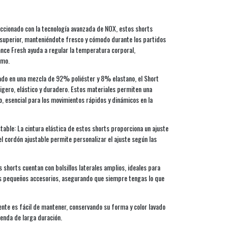
ccionado con la tecnología avanzada de NOX, estos shorts
 superior, manteniéndote fresco y cómodo durante los partidos
ance Fresh ayuda a regular la temperatura corporal,
imo.
cado en una mezcla de 92% poliéster y 8% elastano, el Short
ero, elástico y duradero. Estos materiales permiten una
, esencial para los movimientos rápidos y dinámicos en la
table: La cintura elástica de estos shorts proporciona un ajuste
l cordón ajustable permite personalizar el ajuste según las
s shorts cuentan con bolsillos laterales amplios, ideales para
os pequeños accesorios, asegurando que siempre tengas lo que
tente es fácil de mantener, conservando su forma y color lavado
renda de larga duración.