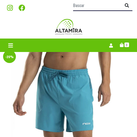
0
-20%