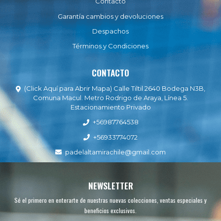
Contacto
Garantía cambios y devoluciones
Despachos
Términos y Condiciones
CONTACTO
(Click Aquí para Abrir Mapa) Calle Tiltil 2640 Bodega N3B,
Comuna Macul. Metro Rodrigo de Araya, Línea 5.
Estacionamiento Privado
+56987764538
+56933774072
padelaltamirachile@gmail.com
NEWSLETTER
Sé el primero en enterarte de nuestras nuevas colecciones, ventas especiales y
beneficios exclusivos.