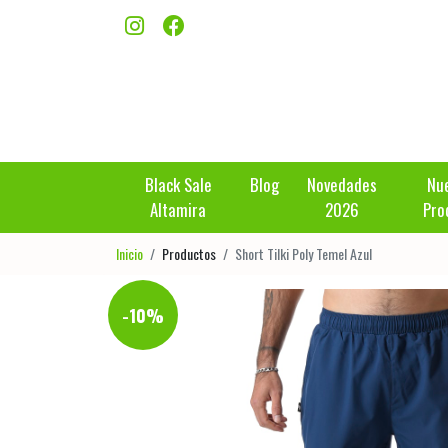
Black Sale
Blog
Novedades
Nu
Altamira
2026
Pro
Inicio
Productos
Short Tilki Poly Temel Azul
-10%