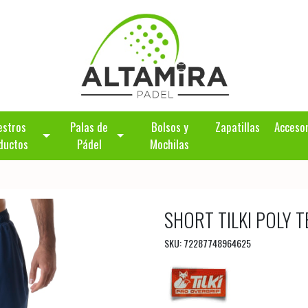
estros
Palas de
Bolsos y
Zapatillas
Acceso
ductos
Pádel
Mochilas
SHORT TILKI POLY T
SKU: 72287748964625