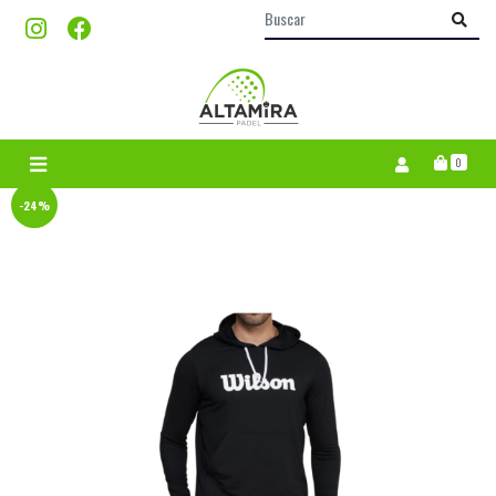
0
-24%