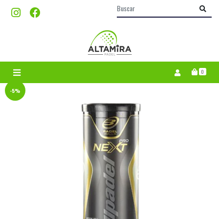
0
-5%