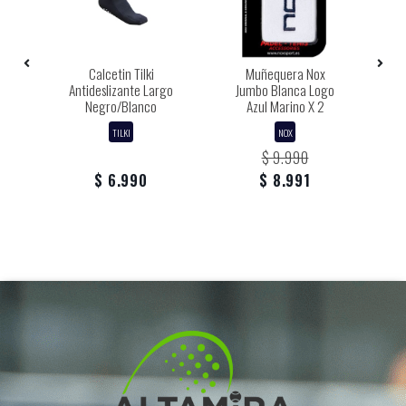
Calcetin Tilki
Muñequera Nox
P
m
Antideslizante Largo
Jumbo Blanca Logo
P
Negro/Blanco
Azul Marino X 2
TILKI
NOX
$ 9.990
$ 6.990
$ 8.991