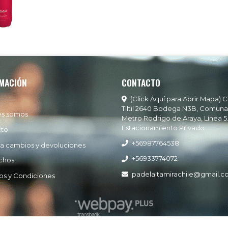
MACIÓN
CONTACTO
(Click Aquí para Abrir Mapa) C
Tiltil 2640 Bodega N3B, Comuna
es somos
Metro Rodrigo de Araya, Línea 5
Estacionamiento Privado
cto
+56987764538
ía cambios y devoluciones
+56933774072
chos
padelaltamirachile@gmail.
os y Condiciones