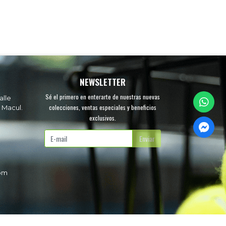
NEWSLETTER
Sé el primero en enterarte de nuestras nuevas
alle
colecciones, ventas especiales y beneficios
 Macul.
exclusivos.
.
Enviar
com