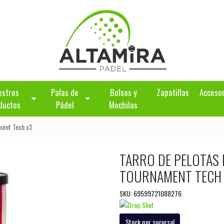
estros
Palas de
Bolsos y
Zapatillas
Acceso
ductos
Pádel
Mochilas
ment Tech x3
TARRO DE PELOTAS
TOURNAMENT TECH
SKU: 69599721088276
Stock por sucursal