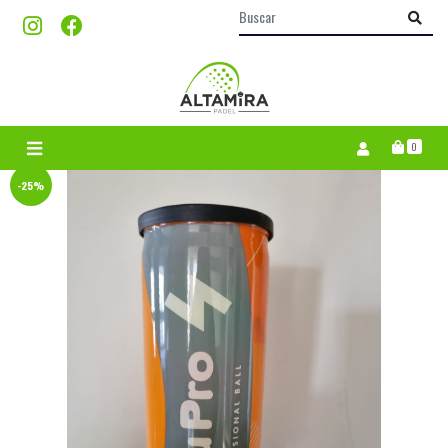
0
-25%