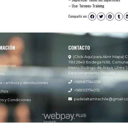
– Uso: Torneos-Training
Compartir en:
MACIÓN
CONTACTO
(Click Aquí para Abrir Mapa) C
Tiltil 2640 Bodega N3B, Comuna
es somos
Metro Rodrigo de Araya, Línea 5
Estacionamiento Privado
cto
+56987764538
ía cambios y devoluciones
+56933774072
chos
padelaltamirachile@gmail.
os y Condiciones