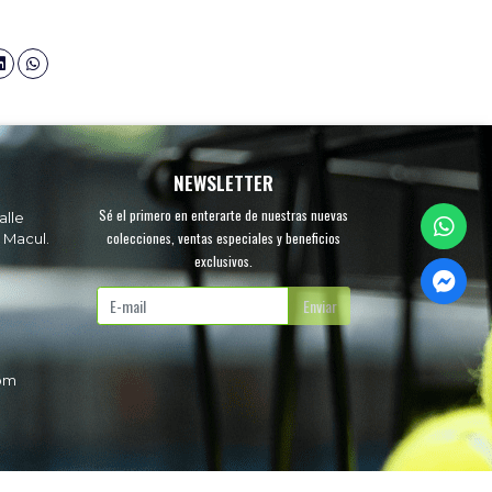
NEWSLETTER
Sé el primero en enterarte de nuestras nuevas
alle
colecciones, ventas especiales y beneficios
 Macul.
exclusivos.
.
Enviar
com