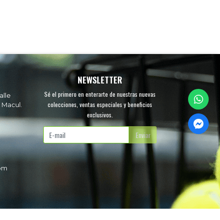
NEWSLETTER
Sé el primero en enterarte de nuestras nuevas
alle
colecciones, ventas especiales y beneficios
 Macul.
exclusivos.
.
Enviar
com