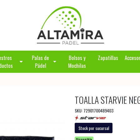
estros
Palas de
Bolsos y
Zapatillas
Acceso
ductos
Pádel
Mochilas
TOALLA STARVIE NE
SKU: 72901700489403
Stock por sucursal
Disponible