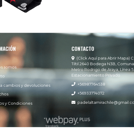
MACIÓN
CONTACTO
(Click Aquí para Abrir Mapa) C
Tiltil 2640 Bodega N3B, Comuna
es somos
Metro Rodrigo de Araya, Línea 5
Estacionamiento Privado
cto
+56987764538
ía cambios y devoluciones
+56933774072
chos
padelaltamirachile@gmail.
os y Condiciones