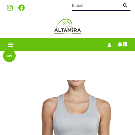
0
-23%