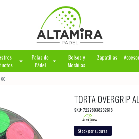
estros
Palas de
Bolsos y
Zapatillas
Acceso
ductos
Pádel
Mochilas
x 60
TORTA OVERGRIP AL
SKU: 72228038232618
Stock por sucursal