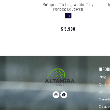
 Corta Algodón Terry
Muñequera Tilki Larga Algodón Terry
T
(Variedad De Colores)
TILKI
TILKI
 4.990
$ 5.990
INFOR
Blog
Quién
Conta
Garant
Despa