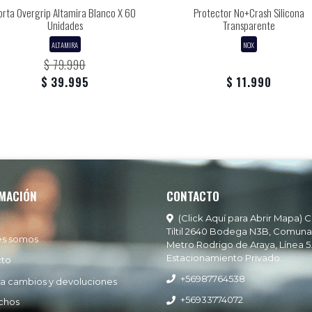
orta Overgrip Altamira Blanco X 60
Protector No+Crash Silicona
Unidades
Transparente
ALTAMIRA
NOX
$ 79.990
$ 39.995
$ 11.990
MACIÓN
CONTACTO
(Click Aquí para Abrir Mapa) C
Tiltil 2640 Bodega N3B, Comuna
es somos
Metro Rodrigo de Araya, Línea 5
Estacionamiento Privado
cto
+56987764538
ía cambios y devoluciones
+56933774072
chos