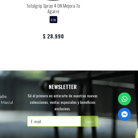
Totalgrip Spray 4 ON Mejora Tu
Funda De Pal
Agarre
GENERI
4 ON
$ 8.
$ 28.990
$ 5.
NEWSLETTER
Sé el primero en enterarte de nuestras nuevas
alle
colecciones, ventas especiales y beneficios
 Macul.
exclusivos.
.
Enviar