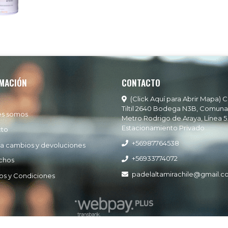
MACIÓN
CONTACTO
(Click Aquí para Abrir Mapa) C
Tiltil 2640 Bodega N3B, Comuna
es somos
Metro Rodrigo de Araya, Línea 5
Estacionamiento Privado
cto
+56987764538
ía cambios y devoluciones
+56933774072
chos
padelaltamirachile@gmail.
os y Condiciones