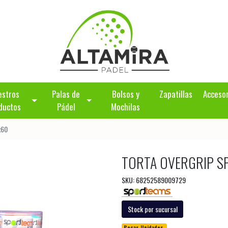
estros
Palas de
Bolsos y
Zapatillas
Acceso
ductos
Pádel
Mochilas
x60
TORTA OVERGRIP S
SKU: 68252589009729
Stock por sucursal
Pocas Unidades.