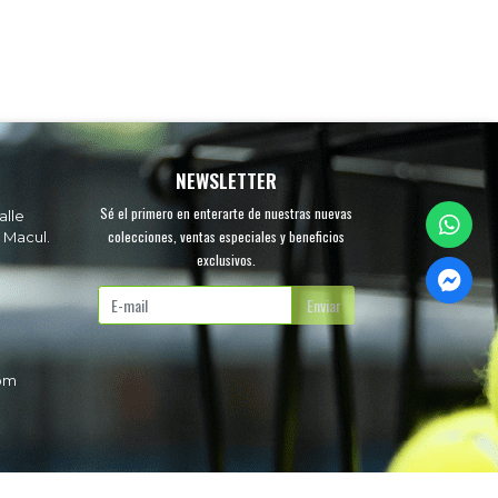
NEWSLETTER
Sé el primero en enterarte de nuestras nuevas
alle
colecciones, ventas especiales y beneficios
 Macul.
exclusivos.
.
Enviar
com