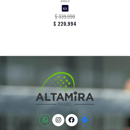
2025
NOX
$ 339.990
$ 220.994