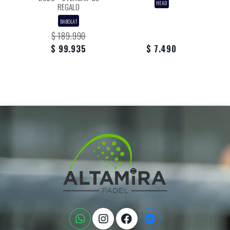
HEAD
REGALO
BABOLAT
$ 189.990
$ 99.935
$ 7.490