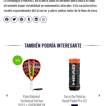
La tecnología DYNAWALL en la entre suela se extiende ahora hasta el talón,
ofreciendo mayor estabilidad en movimientos laterales. Esta característica
resulta especialmente útil al correr y cubrir ambos lados de la línea de base.
TAMBIÉN PODRÍA INTERESARTE
-47%
Pala Babolat
Tarro De Pelotas
G
go
Technical Vertuo
Head Padel Pro X3
2023 + OVERGRIP DE