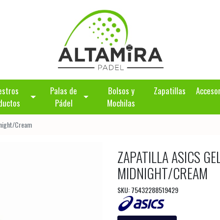
estros
Palas de
Bolsos y
Zapatillas
Acceso
ductos
Pádel
Mochilas
idnight/Cream
ZAPATILLA ASICS GE
MIDNIGHT/CREAM
SKU: 75432288519429