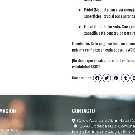
Pádel (Moqueta con o sin arena):
superficies, crucial para arranca
Durabilidad Reforzada: Con go
zapatilla está construida para re
Conclusión: Si tu juego se basa en el con
máxima confianza en cada apoyo, la AS
¡No dejes que el calzado te limite! Comp
estabilidad ASICS.
Compartir en:
MACIÓN
CONTACTO
(Click Aquí para Abrir Mapa) C
Tiltil 2640 Bodega N3B, Comuna
es somos
Metro Rodrigo de Araya, Línea 5