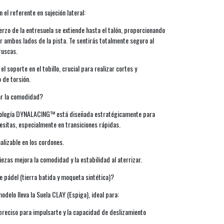
 el referente en sujeción lateral:
zo de la entresuela se extiende hasta el talón, proporcionando
ir ambos lados de la pista. Te sentirás totalmente seguro al
ruscas.
l soporte en el tobillo, crucial para realizar cortes y
 de torsión.
car la comodidad?
nología DYNALACING™ está diseñada estratégicamente para
esitas, especialmente en transiciones rápidas.
alizable en los cordones.
iezas mejora la comodidad y la estabilidad al aterrizar.
e pádel (tierra batida y moqueta sintética)?
delo lleva la Suela CLAY (Espiga), ideal para:
 preciso para impulsarte y la capacidad de deslizamiento