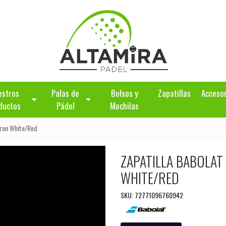
estros
Palas de
Bolsos y
Zapatillas
Acceso
ductos
Pádel
Mochilas
bron White/Red
ZAPATILLA BABOLAT
WHITE/RED
SKU: 72771096760942