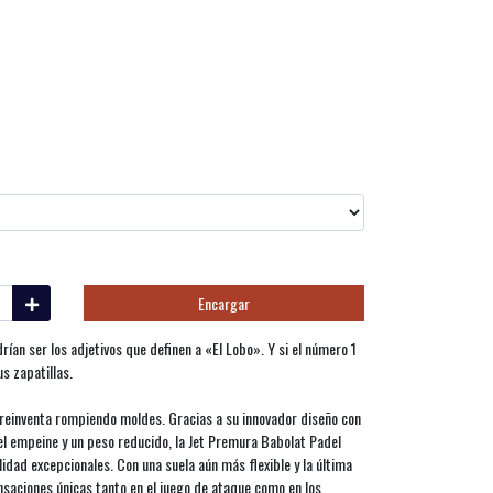
Encargar
rían ser los adjetivos que definen a «El Lobo». Y si el número 1
s zapatillas.
 reinventa rompiendo moldes. Gracias a su innovador diseño con
el empeine y un peso reducido, la Jet Premura Babolat Padel
idad excepcionales. Con una suela aún más flexible y la última
nsaciones únicas tanto en el juego de ataque como en los