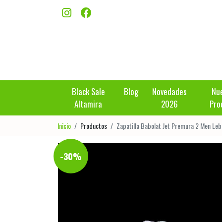
Black Sale
Blog
Novedades
Nu
Altamira
2026
Pro
Inicio
Productos
Zapatilla Babolat Jet Premura 2 Men Le
-30%