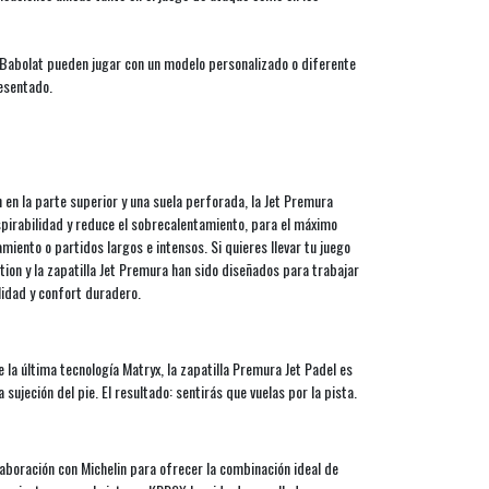
 Babolat pueden jugar con un modelo personalizado o diferente
esentado.
 en la parte superior y una suela perforada, la Jet Premura
spirabilidad y reduce el sobrecalentamiento, para el máximo
iento o partidos largos e intensos. Si quieres llevar tu juego
tion y la zapatilla Jet Premura han sido diseñados para trabajar
lidad y confort duradero.
e la última tecnología Matryx, la zapatilla Premura Jet Padel es
sujeción del pie. El resultado: sentirás que vuelas por la pista.
laboración con Michelin para ofrecer la combinación ideal de