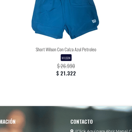
Short Wilson Con Calza Azul Petroleo
WILSON
$ 26.990
$ 21.322
MACIÓN
CONTACTO
(Click Aquí para Abrir Mapa) C