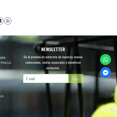
NEWSLETTER
Sé el primero en enterarte de nuestras nuevas
alle
colecciones, ventas especiales y beneficios
 Macul.
exclusivos.
.
Enviar
com