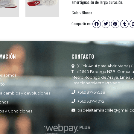
amortiguación de larga duración.
Color: Blanco
Compartir en:
MACIÓN
CONTACTO
(Click Aquí para Abrir Mapa) C
Tiltil 2640 Bodega N3B, Comuna
es somos
Metro Rodrigo de Araya, Línea 5
Estacionamiento Privado
cto
+56987764538
ía cambios y devoluciones
+56933774072
chos
padelaltamirachile@gmail.
os y Condiciones