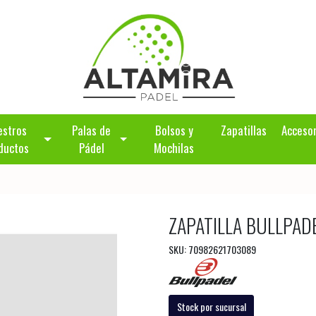
estros
Palas de
Bolsos y
Zapatillas
Acceso
ductos
Pádel
Mochilas
ZAPATILLA BULLPADE
SKU: 70982621703089
Stock por sucursal