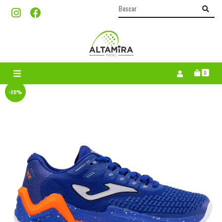
0
-20%