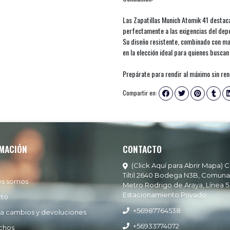
Las Zapatillas Munich Atomik 41 destaca
perfectamente a las exigencias del depor
Su diseño resistente, combinado con mate
en la elección ideal para quienes busca
Prepárate para rendir al máximo sin renu
Compartir en:
MACIÓN
CONTACTO
(Click Aquí para Abrir Mapa) C
Tiltil 2640 Bodega N3B, Comuna
es somos
Metro Rodrigo de Araya, Línea 5
Estacionamiento Privado
cto
+56987764538
ía cambios y devoluciones
+56933774072
chos