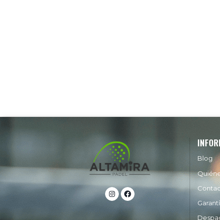
INFOR
Blog
Quién
Conta
Garant
Despa