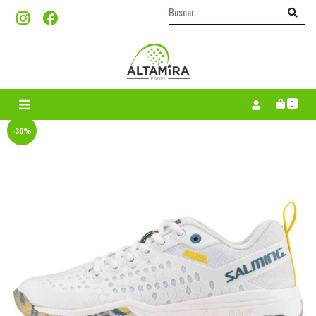
0
-30%