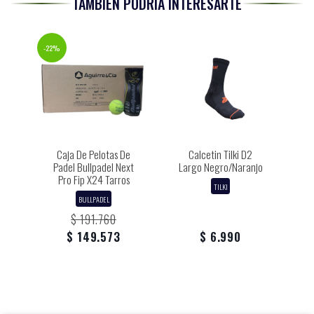
TAMBIÉN PODRÍA INTERESARTE
-22%
Caja De Pelotas De
Calcetin Tilki D2
Padel Bullpadel Next
Largo Negro/Naranjo
Pro Fip X24 Tarros
TILKI
BULLPADEL
$ 191.760
$ 149.573
$ 6.990