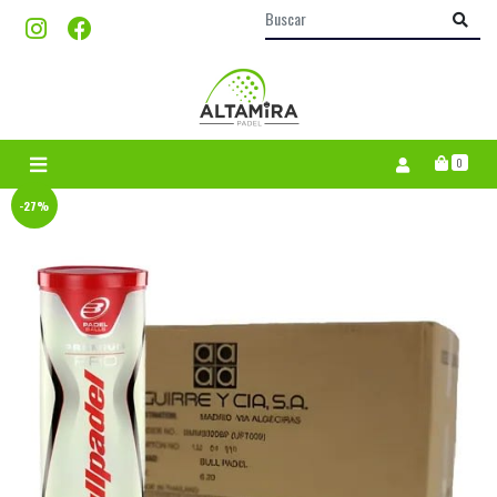
0
-27%