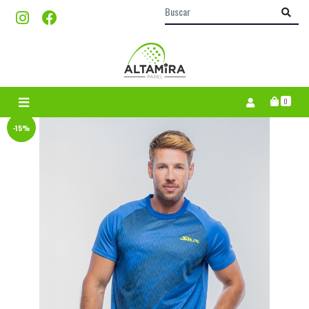
0
-15%