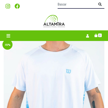
0
-15%