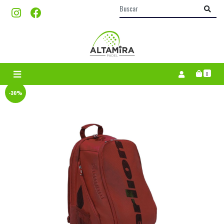
0
-30%