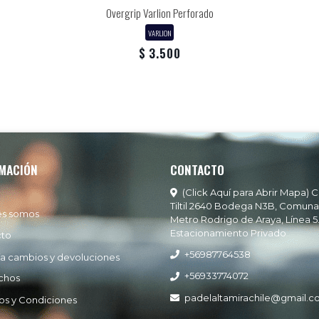
Overgrip Varlion Perforado
VARLION
$ 3.500
MACIÓN
CONTACTO
(Click Aquí para Abrir Mapa) C
Tiltil 2640 Bodega N3B, Comuna
es somos
Metro Rodrigo de Araya, Línea 5
Estacionamiento Privado
cto
+56987764538
ía cambios y devoluciones
+56933774072
chos
padelaltamirachile@gmail.
os y Condiciones