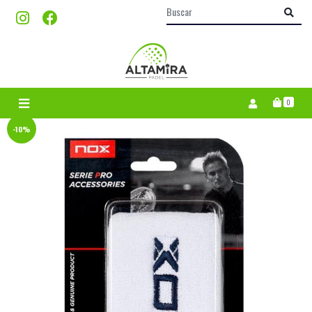
0
-10%