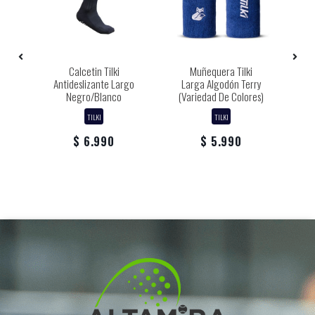
Calcetin Tilki
Muñequera Tilki
ro
Antideslizante Largo
Larga Algodón Terry
W
Negro/Blanco
(Variedad De Colores)
TILKI
TILKI
$ 6.990
$ 5.990