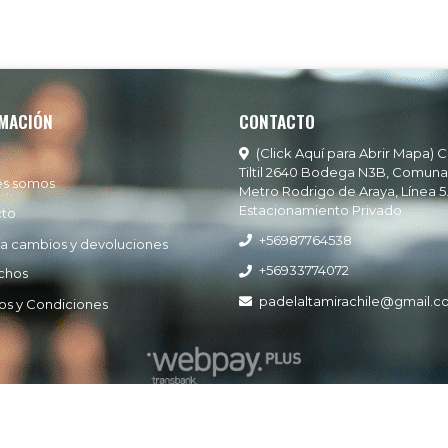
MACIÓN
CONTACTO
(Click Aquí para Abrir Mapa) C
Tiltil 2640 Bodega N3B, Comuna
es somos
Metro Rodrigo de Araya, Línea 5
Estacionamiento Privado
cto
+56987764538
ía cambios y devoluciones
+56933774072
chos
padelaltamirachile@gmail.
os y Condiciones
Padel Altamira © 2026
Creado por
Bsale