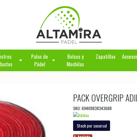
estros
Palas de
Bolsos y
Zapatillas
Acceso
ductos
Pádel
Mochilas
PACK OVERGRIP AD
SKU: 69409838343688
Stock por sucursal
Agotado.