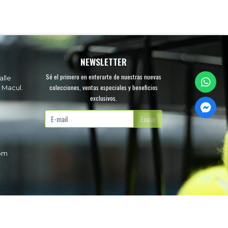
NEWSLETTER
Sé el primero en enterarte de nuestras nuevas
alle
colecciones, ventas especiales y beneficios
 Macul.
exclusivos.
.
Enviar
com