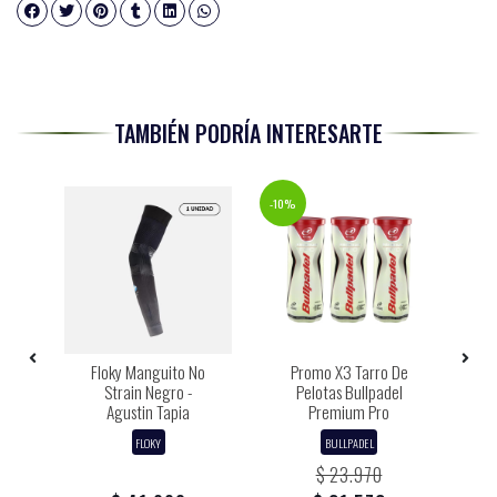
TAMBIÉN PODRÍA INTERESARTE
-10%
-36%
Floky Manguito No
Promo X3 Tarro De
P
ro
Strain Negro -
Pelotas Bullpadel
Agustin Tapia
Premium Pro
FLOKY
BULLPADEL
$ 23.970