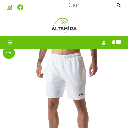
0
-10%