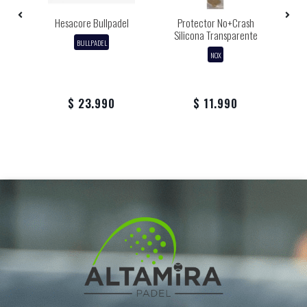
Hesacore Bullpadel
Protector No+Crash
Fip
Silicona Transparente
BULLPADEL
NOX
$ 23.990
$ 11.990