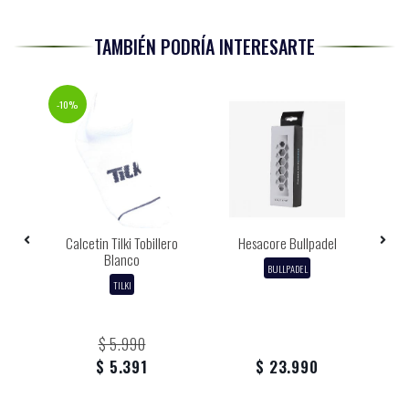
TAMBIÉN PODRÍA INTERESARTE
-10%
Calcetin Tilki Tobillero
Hesacore Bullpadel
co
Blanco
BULLPADEL
TILKI
$ 5.990
$ 5.391
$ 23.990