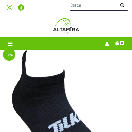
0
-10%