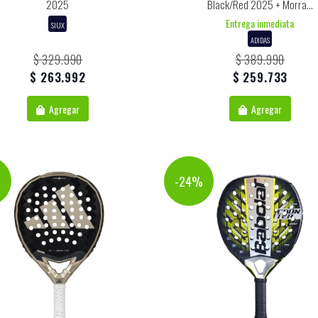
2025
Black/red 2025 + Morra...
Entrega inmediata
SIUX
ADIDAS
$ 329.990
$ 389.990
$ 263.992
$ 259.733
Agregar
Agregar
%
-24%