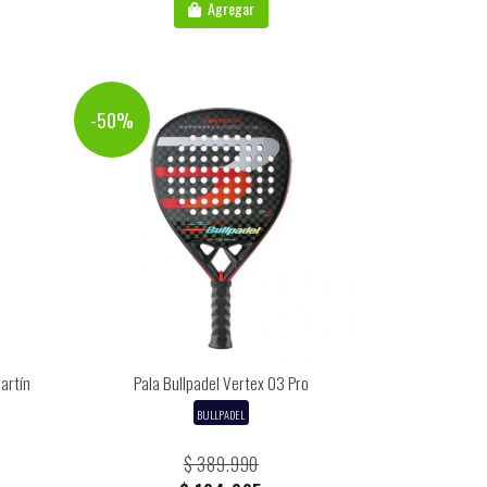
Agregar
-50%
artín
Pala Bullpadel Vertex 03 Pro
BULLPADEL
$ 389.990