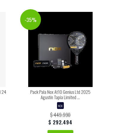
-35%
l 24
Pack Pala Nox At10 Genius Ltd 2025
Agustín Tapia Limited ...
NOX
$ 449.990
$ 292.494