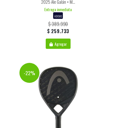
2025 Ale Galán + M...
Entrega inmediata
ADIDAS
$ 389.990
$ 259.733
Agregar
-22%