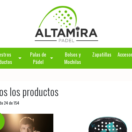
estros
Palas de
Bolsos y
Zapatillas
Acceso
ductos
Pádel
Mochilas
os los productos
do 24 de 154
%