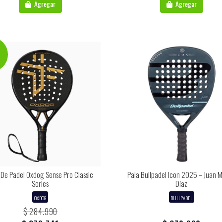
Agregar
Agregar
 De Padel Oxdog Sense Pro Classic
Pala Bullpadel Icon 2025 – Juan M
Series
Díaz
OXDOG
BULLPADEL
$ 284.990