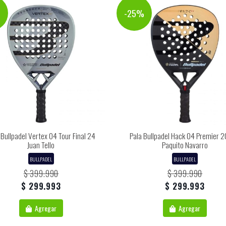
%
-25%
 Bullpadel Vertex 04 Tour Final 24
Pala Bullpadel Hack 04 Premier 2
Juan Tello
Paquito Navarro
BULLPADEL
BULLPADEL
$ 399.990
$ 399.990
$ 299.993
$ 299.993
Agregar
Agregar