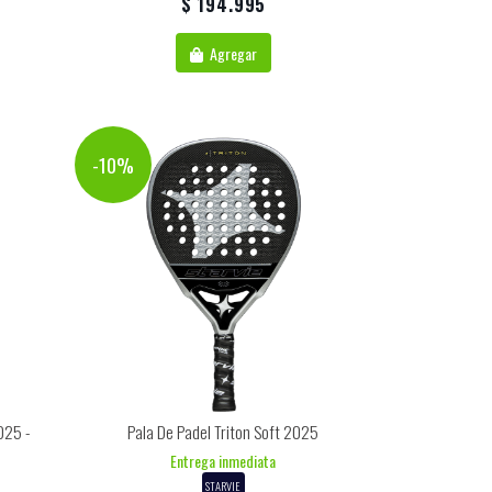
$ 194.995
Agregar
-10%
025 -
Pala De Padel Triton Soft 2025
Entrega inmediata
STARVIE