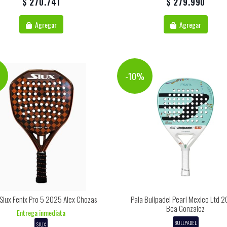
$ 270.741
$ 279.990
Agregar
Agregar
%
-10%
 Siux Fenix Pro 5 2025 Alex Chozas
Pala Bullpadel Pearl Mexico Ltd 2
Bea Gonzalez
Entrega inmediata
BULLPADEL
SIUX